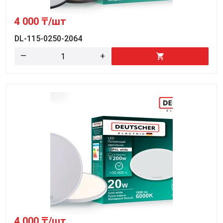
4 000
₸/шт
DL-115-0250-2064
—
+
4 000
₸/шт