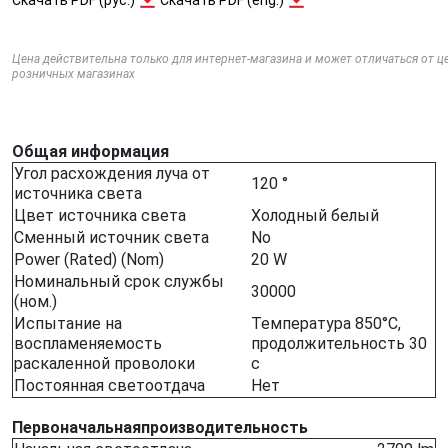
Цена действительна только для интернет-магазина и может отличаться от ц
розничных магазинах
Общая информация
Угол расхождения луча от
120 °
источника света
Цвет источника света
Холодный белый
Сменный источник света
No
Power (Rated) (Nom)
20 W
Номинальный срок службы
30000
(ном.)
Испытание на
Температура 850°C,
воспламеняемость
продолжительность 30
раскаленной проволоки
с
Постоянная светоотдача
Нет
Первоначальнаяпроизводительность