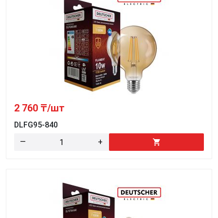
2 760
₸/шт
DLFG95-840
—
+