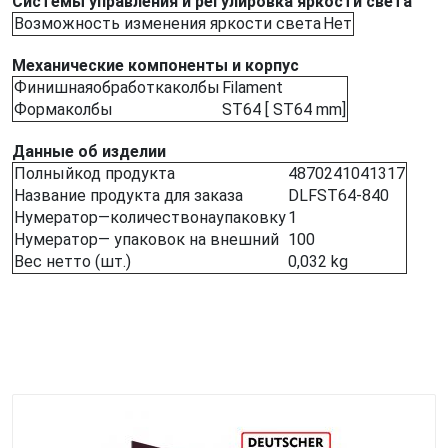
Системы управления и регулировка яркости света
Возможность изменения яркости света
Нет
Механические компоненты и корпус
Финишнаяобработкаколбы
Filament
Формаколбы
ST64 [ ST64 mm]
Данные об изделии
Полныйкод продукта
4870241041317
Название продукта для заказа
DLFST64-840
Нумератор—количествонаупаковку
1
Нумератор— упаковок на внешний
100
Вес нетто (шт.)
0,032 kg