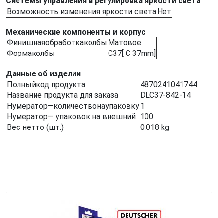
Системы управления и регулировка яркости света
Возможность изменения яркости света
Нет
Механические компоненты и корпус
Финишнаяобработкаколбы
Матовое
Формаколбы
С37[ С 37mm]
Данные об изделии
Полныйкод продукта
4870241041744
Название продукта для заказа
DLC37-842-14
Нумератор—количествонаупаковку
1
Нумератор— упаковок на внешний
100
Вес нетто (шт.)
0,018 kg