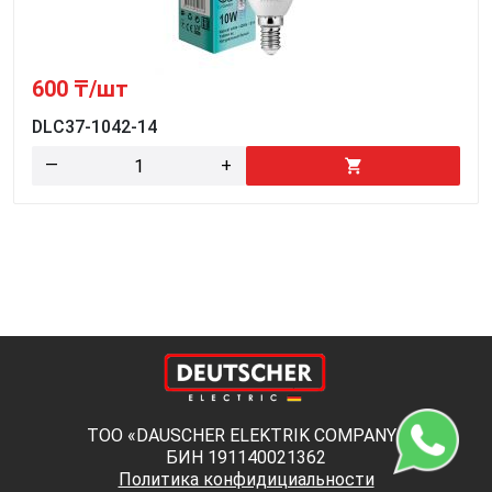
600
₸/шт
DLC37-1042-14
—
+
ТОО «DAUSCHER ELEKTRIK COMPANY»
БИН 191140021362
Политика конфидициальности