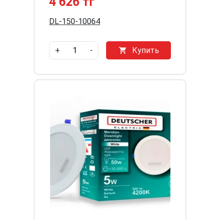
4 626 тг
DL-150-10064
+
-
Купить