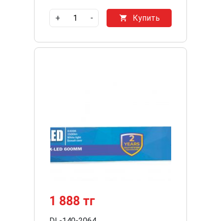
+
-
Купить
1 888 тг
DL-140-2064