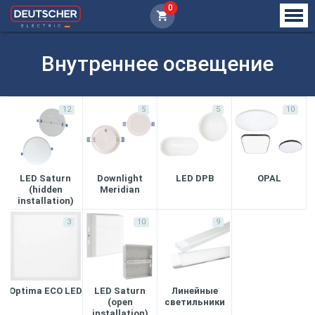
0
/
Главная
Внутреннее освещение
Внутреннее освещение
12
5
5
10
LED Saturn
Downlight
LED DPB
OPAL
(hidden
Meridian
installation)
3
10
9
Optima ECO LED
LED Saturn
Линейные
(open
светильники
installation)