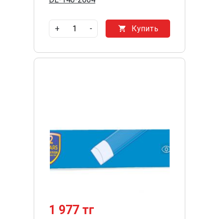
+
-
Купить
1 977 тг