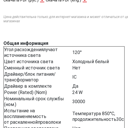
Цена действительна только для интернет-магазина и может отличаться от ц
магазинах
Общая информация
Угол расхождениялучаот
120°
источника света
Цвет источника света
Холодный белый
Сменный источник света
Нет
Драйвер/блок питания/
IC
трансформатор
Драйвер в комплекте
Да
Power (Rated) (Nom)
24 W
Номинальный срок службы
30000
(ном.)
Испытание на
Температура 850°C,
воспламеняемость
продолжительность30с
от раскаленнойпроволоки