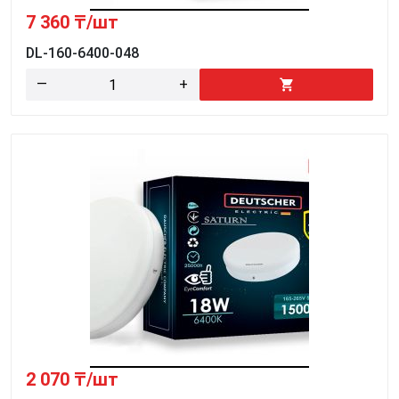
7 360
₸/шт
DL-160-6400-048
—
+
2 070
₸/шт