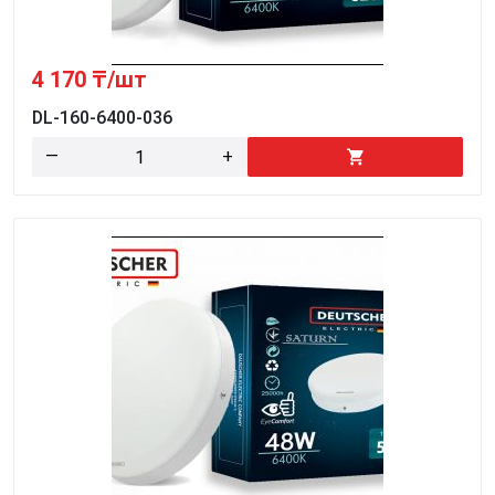
4 170
₸/шт
DL-160-6400-036
—
+