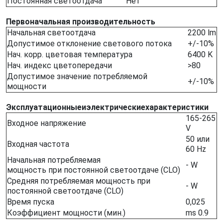
Постоянная светоотдача
Нет
Первоначальная производительность
Начальная светоотдача
2200 lm
Допустимое отклонение светового потока
+/-10%
Нач. корр. цветовая температура
6400 K
Нач. индекс цветопередачи
>80
Допустимое значение потребляемой
+/-10%
мощности
Эксплуатационныеиэлектрическиехарактеристики
165-265
Входное напряжение
V
50 или
Входная частота
60 Hz
Начальная потребляемая
- W
мощность при постоянной светоотдаче (CLO)
Средняя потребляемая мощность при
- W
постоянной светоотдаче (CLO)
Время пуска
0,025
Коэффициент мощности (мин.)
ms 0.9