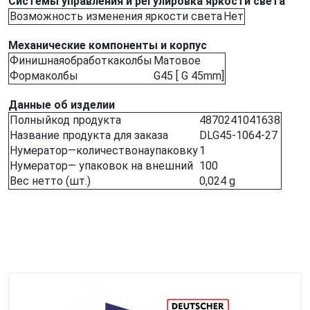
Системы управления и регулировка яркости света
Возможность изменения яркости света
Нет
Механические компоненты и корпус
Финишнаяобработкаколбы
Матовое
Формаколбы
G45 [ G 45mm]
Данные об изделии
Полныйкод продукта
4870241041638
Название продукта для заказа
DLG45-1064-27
Нумератор—количествонаупаковку
1
Нумератор— упаковок на внешний
100
Вес нетто (шт.)
0,024 g