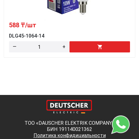
588
₸/шт
DLG45-1064-14
—
+
ТОО «DAUSCHER ELEKTRIK COMPANY»
БИН 191140021362
Политика конфидициальности